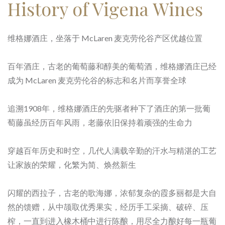
History of Vigena Wines
维格娜酒庄，坐落于 McLaren 麦克劳伦谷产区优越位置
百年酒庄，古老的葡萄藤和醇美的葡萄酒，维格娜酒庄已经
成为 McLaren 麦克劳伦谷的标志和名片而享誉全球
追溯1908年，维格娜酒庄的先驱者种下了酒庄的第一批葡
萄藤虽经历百年风雨，老藤依旧保持着顽强的生命力
穿越百年历史和时空，几代人满载辛勤的汗水与精湛的工艺
让家族的荣耀，化繁为简、焕然新生
闪耀的西拉子，古老的歌海娜，浓郁复杂的霞多丽都是大自
然的馈赠，从中颉取优秀果实，经历手工采摘、破碎、压
榨，一直到进入橡木桶中进行陈酿，用尽全力酿好每一瓶葡